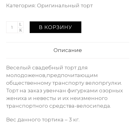
Категория:
Оригинальный торт
В КОРЗИНУ
Описание
Веселый свадебный торт для
молодоженов,предпочитающим
общественному транспорту велопргулки.
Торт на заказ увенчан фигурками озорных
жениха и невесты и их неизменного
транспортного средства-велосипеда.
Вес данного тортика – 3 кг.