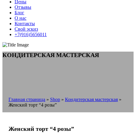
Цены
Отзывы
Блог
О нас
Контакты
Свой эскиз
+7(916)5656011
КОНДИТЕРСКАЯ МАСТЕРСКАЯ
Главная страница
»
Shop
»
Кондитерская мастерская
»
Женский торт “4 розы”
Женский торт “4 розы”