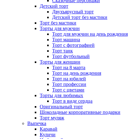
Сказочные персонажи
Детский торт
Двухъярусный торт
Детский торт без мастики
Торт без мастики
Торты для мужчин
Торт для мужчин на день рождения
Торт машина
Торт с фотографией
Торт танк
Торт футбольный
Торты для женщин
Торт на 8 марта
Торт на день рождения
Торт на юбилей
Торт профессии
Торт с цветами
Торты для любимых
Торт в виде сердца
Оригинальный торт
Шоколадные корпоративные подарки
Торт муляж
Выпечка
Каравай
Куличи