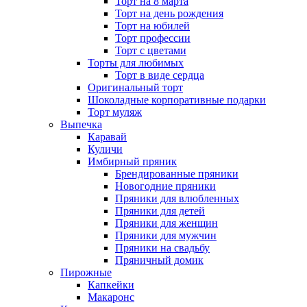
Торт на 8 марта
Торт на день рождения
Торт на юбилей
Торт профессии
Торт с цветами
Торты для любимых
Торт в виде сердца
Оригинальный торт
Шоколадные корпоративные подарки
Торт муляж
Выпечка
Каравай
Куличи
Имбирный пряник
Брендированные пряники
Новогодние пряники
Пряники для влюбленных
Пряники для детей
Пряники для женщин
Пряники для мужчин
Пряники на свадьбу
Пряничный домик
Пирожные
Капкейки
Макаронс