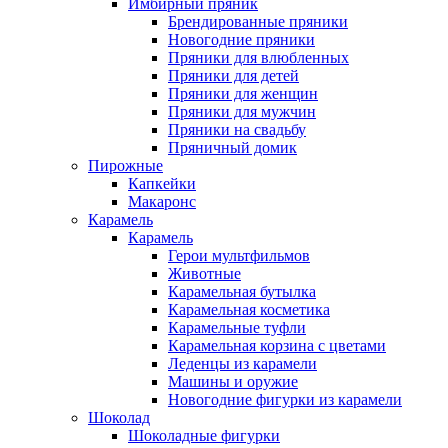
Имбирный пряник
Брендированные пряники
Новогодние пряники
Пряники для влюбленных
Пряники для детей
Пряники для женщин
Пряники для мужчин
Пряники на свадьбу
Пряничный домик
Пирожные
Капкейки
Макаронс
Карамель
Карамель
Герои мультфильмов
Животные
Карамельная бутылка
Карамельная косметика
Карамельные туфли
Карамельная корзина с цветами
Леденцы из карамели
Машины и оружие
Новогодние фигурки из карамели
Шоколад
Шоколадные фигурки