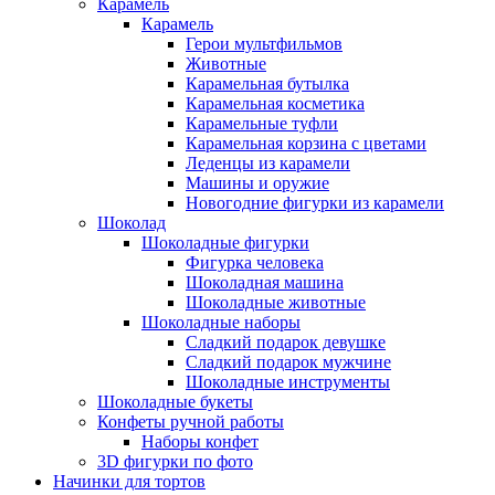
Карамель
Карамель
Герои мультфильмов
Животные
Карамельная бутылка
Карамельная косметика
Карамельные туфли
Карамельная корзина с цветами
Леденцы из карамели
Машины и оружие
Новогодние фигурки из карамели
Шоколад
Шоколадные фигурки
Фигурка человека
Шоколадная машина
Шоколадные животные
Шоколадные наборы
Сладкий подарок девушке
Сладкий подарок мужчине
Шоколадные инструменты
Шоколадные букеты
Конфеты ручной работы
Наборы конфет
3D фигурки по фото
Начинки для тортов