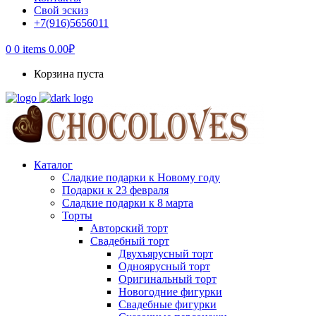
Свой эскиз
+7(916)5656011
0
0 items
0.00
₽
Корзина пуста
Каталог
Сладкие подарки к Новому году
Подарки к 23 февраля
Сладкие подарки к 8 марта
Торты
Авторский торт
Свадебный торт
Двухъярусный торт
Одноярусный торт
Оригинальный торт
Новогодние фигурки
Свадебные фигурки