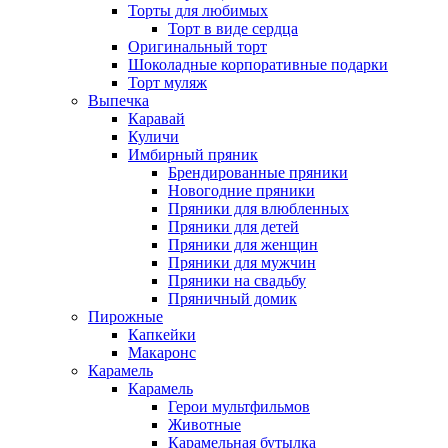
Торты для любимых
Торт в виде сердца
Оригинальный торт
Шоколадные корпоративные подарки
Торт муляж
Выпечка
Каравай
Куличи
Имбирный пряник
Брендированные пряники
Новогодние пряники
Пряники для влюбленных
Пряники для детей
Пряники для женщин
Пряники для мужчин
Пряники на свадьбу
Пряничный домик
Пирожные
Капкейки
Макаронс
Карамель
Карамель
Герои мультфильмов
Животные
Карамельная бутылка