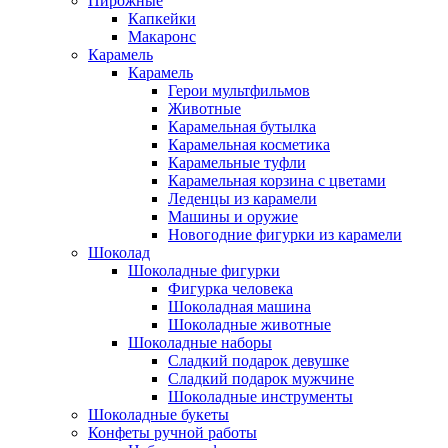
Пирожные
Капкейки
Макаронс
Карамель
Карамель
Герои мультфильмов
Животные
Карамельная бутылка
Карамельная косметика
Карамельные туфли
Карамельная корзина с цветами
Леденцы из карамели
Машины и оружие
Новогодние фигурки из карамели
Шоколад
Шоколадные фигурки
Фигурка человека
Шоколадная машина
Шоколадные животные
Шоколадные наборы
Сладкий подарок девушке
Сладкий подарок мужчине
Шоколадные инструменты
Шоколадные букеты
Конфеты ручной работы