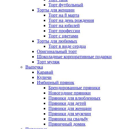
Торт футбольный
Торты для женщин
Торт на 8 марта
Торт на день рождения
Торт на юбилей
Торт профессии
Торт с цветами
Торты для любимых
Торт в виде сердца
Оригинальный торт
Шоколадные корпоративные подарки
Торт муляж
Выпечка
Каравай
Куличи
Имбирный пряник
Брендированные пряники
Новогодние пряники
Пряники для влюбленных
Пряники для детей
Пряники для женщин
Пряники для мужчин
Пряники на свадьбу
Пряничный домик