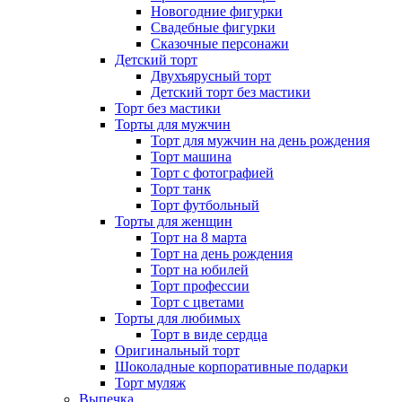
Новогодние фигурки
Свадебные фигурки
Сказочные персонажи
Детский торт
Двухъярусный торт
Детский торт без мастики
Торт без мастики
Торты для мужчин
Торт для мужчин на день рождения
Торт машина
Торт с фотографией
Торт танк
Торт футбольный
Торты для женщин
Торт на 8 марта
Торт на день рождения
Торт на юбилей
Торт профессии
Торт с цветами
Торты для любимых
Торт в виде сердца
Оригинальный торт
Шоколадные корпоративные подарки
Торт муляж
Выпечка