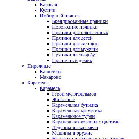
Каравай
Куличи
Имбирный пряник
Брендированные пряники
Новогодние пряники
Пряники для влюбленных
Пряники для детей
Пряники для женщин
Пряники для мужчин
Пряники на свадьбу
Пряничный домик
Пирожные
Капкейки
Макаронс
Карамель
Карамель
Герои мультфильмов
Животные
Карамельная бутылка
Карамельная косметика
Карамельные туфли
Карамельная корзина с цветами
Леденцы из карамели
Машины и оружие
Новогодние фигурки из карамели