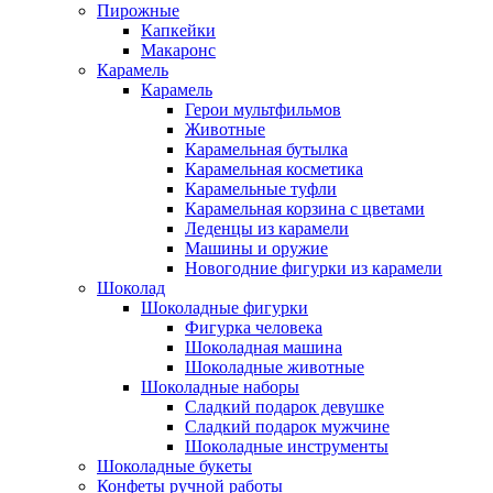
Пирожные
Капкейки
Макаронс
Карамель
Карамель
Герои мультфильмов
Животные
Карамельная бутылка
Карамельная косметика
Карамельные туфли
Карамельная корзина с цветами
Леденцы из карамели
Машины и оружие
Новогодние фигурки из карамели
Шоколад
Шоколадные фигурки
Фигурка человека
Шоколадная машина
Шоколадные животные
Шоколадные наборы
Сладкий подарок девушке
Сладкий подарок мужчине
Шоколадные инструменты
Шоколадные букеты
Конфеты ручной работы