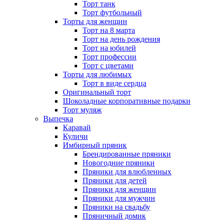
Торт танк
Торт футбольный
Торты для женщин
Торт на 8 марта
Торт на день рождения
Торт на юбилей
Торт профессии
Торт с цветами
Торты для любимых
Торт в виде сердца
Оригинальный торт
Шоколадные корпоративные подарки
Торт муляж
Выпечка
Каравай
Куличи
Имбирный пряник
Брендированные пряники
Новогодние пряники
Пряники для влюбленных
Пряники для детей
Пряники для женщин
Пряники для мужчин
Пряники на свадьбу
Пряничный домик