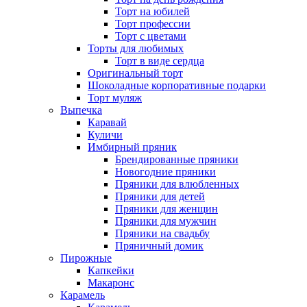
Торт на юбилей
Торт профессии
Торт с цветами
Торты для любимых
Торт в виде сердца
Оригинальный торт
Шоколадные корпоративные подарки
Торт муляж
Выпечка
Каравай
Куличи
Имбирный пряник
Брендированные пряники
Новогодние пряники
Пряники для влюбленных
Пряники для детей
Пряники для женщин
Пряники для мужчин
Пряники на свадьбу
Пряничный домик
Пирожные
Капкейки
Макаронс
Карамель