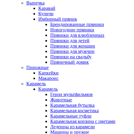
Выпечка
Каравай
Куличи
Имбирный пряник
Брендированные пряники
Новогодние пряники
Пряники для влюбленных
Пряники для детей
Пряники для женщин
Пряники для мужчин
Пряники на свадьбу
Пряничный домик
Пирожные
Капкейки
Макаронс
Карамель
Карамель
Герои мультфильмов
Животные
Карамельная бутылка
Карамельная косметика
Карамельные туфли
Карамельная корзина с цветами
Леденцы из карамели
Машины и оружие