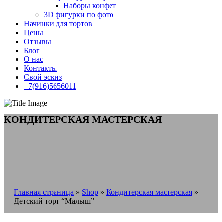
Наборы конфет
3D фигурки по фото
Начинки для тортов
Цены
Отзывы
Блог
О нас
Контакты
Свой эскиз
+7(916)5656011
КОНДИТЕРСКАЯ МАСТЕРСКАЯ
Главная страница
»
Shop
»
Кондитерская мастерская
»
Детский торт “Малыш”