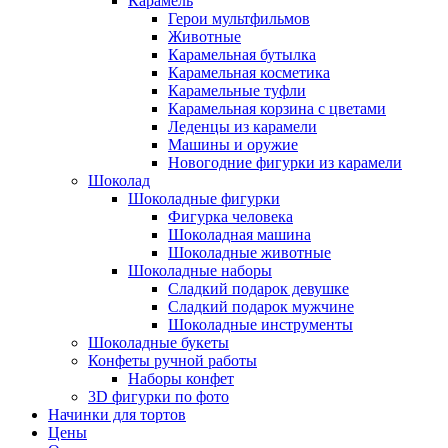
Карамель
Герои мультфильмов
Животные
Карамельная бутылка
Карамельная косметика
Карамельные туфли
Карамельная корзина с цветами
Леденцы из карамели
Машины и оружие
Новогодние фигурки из карамели
Шоколад
Шоколадные фигурки
Фигурка человека
Шоколадная машина
Шоколадные животные
Шоколадные наборы
Сладкий подарок девушке
Сладкий подарок мужчине
Шоколадные инструменты
Шоколадные букеты
Конфеты ручной работы
Наборы конфет
3D фигурки по фото
Начинки для тортов
Цены