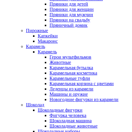
Пряники для детей
Пряники для женщин
Пряники для мужчин
Пряники на свадьбу
Пряничный домик
Пирожные
Капкейки
Макаронс
Карамель
Карамель
Герои мультфильмов
Животные
Карамельная бутылка
Карамельная косметика
Карамельные туфли
Карамельная корзина с цветами
Леденцы из карамели
Машины и оружие
Новогодние фигурки из карамели
Шоколад
Шоколадные фигурки
Фигурка человека
Шоколадная машина
Шоколадные животные
Шоколадные наборы