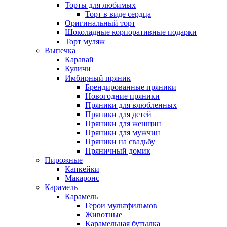
Торты для любимых
Торт в виде сердца
Оригинальный торт
Шоколадные корпоративные подарки
Торт муляж
Выпечка
Каравай
Куличи
Имбирный пряник
Брендированные пряники
Новогодние пряники
Пряники для влюбленных
Пряники для детей
Пряники для женщин
Пряники для мужчин
Пряники на свадьбу
Пряничный домик
Пирожные
Капкейки
Макаронс
Карамель
Карамель
Герои мультфильмов
Животные
Карамельная бутылка