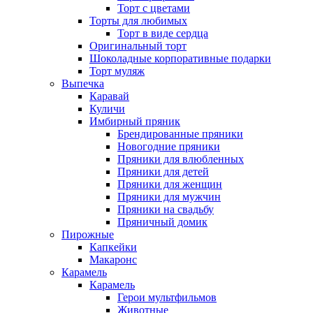
Торт с цветами
Торты для любимых
Торт в виде сердца
Оригинальный торт
Шоколадные корпоративные подарки
Торт муляж
Выпечка
Каравай
Куличи
Имбирный пряник
Брендированные пряники
Новогодние пряники
Пряники для влюбленных
Пряники для детей
Пряники для женщин
Пряники для мужчин
Пряники на свадьбу
Пряничный домик
Пирожные
Капкейки
Макаронс
Карамель
Карамель
Герои мультфильмов
Животные