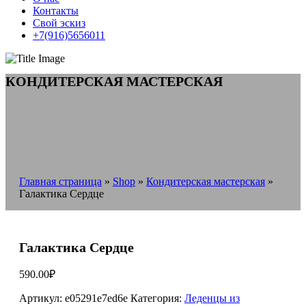
Контакты
Свой эскиз
+7(916)5656011
КОНДИТЕРСКАЯ МАСТЕРСКАЯ
Главная страница
»
Shop
»
Кондитерская мастерская
»
Галактика Сердце
Галактика Сердце
590.00
₽
Артикул:
e05291e7ed6e
Категория:
Леденцы из