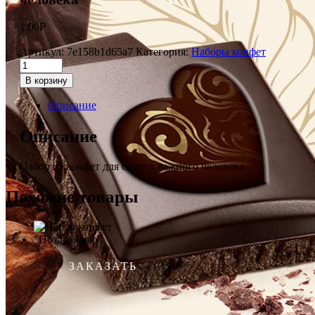
1.00
₽
Артикул:
7e158b1d65a7
Категория:
Наборы конфет
В корзину
Описание
Описание
Набор из конфет для самого важного человека.
Похожие товары
ЗАКАЗАТЬ