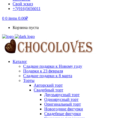
Свой эскиз
+7(916)5656011
0
0 items
0.00
₽
Корзина пуста
Каталог
Сладкие подарки к Новому году
Подарки к 23 февраля
Сладкие подарки к 8 марта
Торты
Авторский торт
Свадебный торт
Двухъярусный торт
Одноярусный торт
Оригинальный торт
Новогодние фигурки
Свадебные фигурки