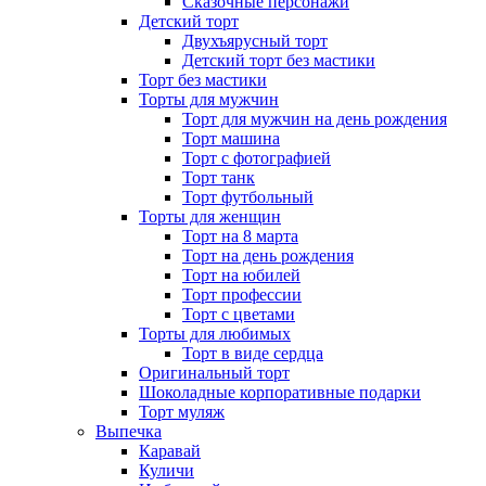
Сказочные персонажи
Детский торт
Двухъярусный торт
Детский торт без мастики
Торт без мастики
Торты для мужчин
Торт для мужчин на день рождения
Торт машина
Торт с фотографией
Торт танк
Торт футбольный
Торты для женщин
Торт на 8 марта
Торт на день рождения
Торт на юбилей
Торт профессии
Торт с цветами
Торты для любимых
Торт в виде сердца
Оригинальный торт
Шоколадные корпоративные подарки
Торт муляж
Выпечка
Каравай
Куличи