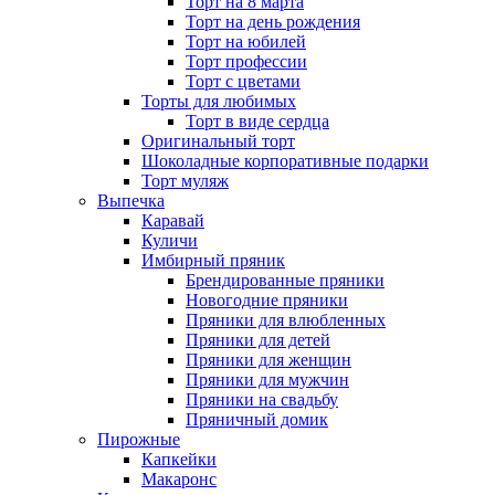
Торт на 8 марта
Торт на день рождения
Торт на юбилей
Торт профессии
Торт с цветами
Торты для любимых
Торт в виде сердца
Оригинальный торт
Шоколадные корпоративные подарки
Торт муляж
Выпечка
Каравай
Куличи
Имбирный пряник
Брендированные пряники
Новогодние пряники
Пряники для влюбленных
Пряники для детей
Пряники для женщин
Пряники для мужчин
Пряники на свадьбу
Пряничный домик
Пирожные
Капкейки
Макаронс