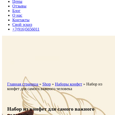
Цены
Отзывы
Блог
О нас
Контакты
Свой эскиз
+7(916)5656011
Главная страница
»
Shop
»
Наборы конфет
»
Набор из
конфет для самого важного человека
Набор из конфет для самого важного
человека