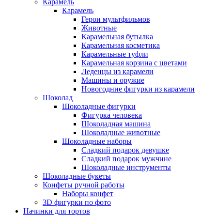
Карамель
Карамель
Герои мультфильмов
Животные
Карамельная бутылка
Карамельная косметика
Карамельные туфли
Карамельная корзина с цветами
Леденцы из карамели
Машины и оружие
Новогодние фигурки из карамели
Шоколад
Шоколадные фигурки
Фигурка человека
Шоколадная машина
Шоколадные животные
Шоколадные наборы
Сладкий подарок девушке
Сладкий подарок мужчине
Шоколадные инструменты
Шоколадные букеты
Конфеты ручной работы
Наборы конфет
3D фигурки по фото
Начинки для тортов