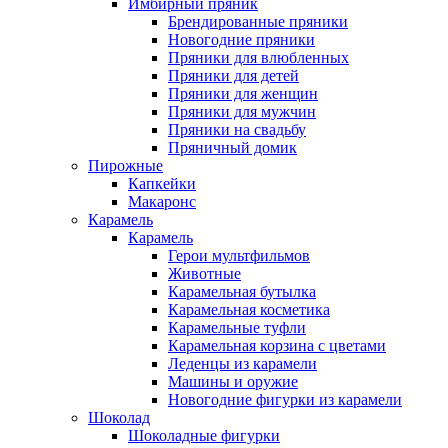
Имбирный пряник
Брендированные пряники
Новогодние пряники
Пряники для влюбленных
Пряники для детей
Пряники для женщин
Пряники для мужчин
Пряники на свадьбу
Пряничный домик
Пирожные
Капкейки
Макаронс
Карамель
Карамель
Герои мультфильмов
Животные
Карамельная бутылка
Карамельная косметика
Карамельные туфли
Карамельная корзина с цветами
Леденцы из карамели
Машины и оружие
Новогодние фигурки из карамели
Шоколад
Шоколадные фигурки