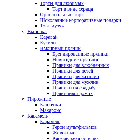
Торты для любимых
Торт в виде сердца
Оригинальный торт
Шоколадные корпоративные подарки
Торт муляж
Выпечка
Каравай
Куличи
Имбирный пряник
Брендированные пряники
Новогодние пряники
Пряники для влюбленных
Пряники для детей
Пряники для женщин
Пряники для мужчин
Пряники на свадьбу
Пряничный домик
Пирожные
Капкейки
Макаронс
Карамель
Карамель
Герои мультфильмов
Животные
Карамельная бутылка