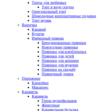
Торты для любимых
Торт в виде сердца
Оригинальный торт
Шоколадные корпоративные подарки
Торт муляж
Выпечка
Каравай
Куличи
Имбирный пряник
Брендированные пряники
Новогодние пряники
Пряники для влюбленных
Пряники для детей
Пряники для женщин
Пряники для мужчин
Пряники на свадьбу
Пряничный домик
Пирожные
Капкейки
Макаронс
Карамель
Карамель
Герои мультфильмов
Животные
Карамельная бутылка