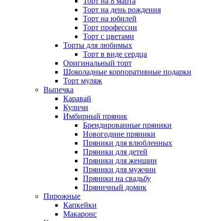
Торт на 8 марта
Торт на день рождения
Торт на юбилей
Торт профессии
Торт с цветами
Торты для любимых
Торт в виде сердца
Оригинальный торт
Шоколадные корпоративные подарки
Торт муляж
Выпечка
Каравай
Куличи
Имбирный пряник
Брендированные пряники
Новогодние пряники
Пряники для влюбленных
Пряники для детей
Пряники для женщин
Пряники для мужчин
Пряники на свадьбу
Пряничный домик
Пирожные
Капкейки
Макаронс