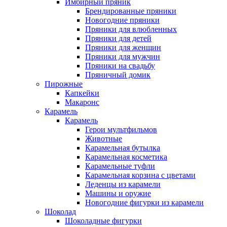
Имбирный пряник
Брендированные пряники
Новогодние пряники
Пряники для влюбленных
Пряники для детей
Пряники для женщин
Пряники для мужчин
Пряники на свадьбу
Пряничный домик
Пирожные
Капкейки
Макаронс
Карамель
Карамель
Герои мультфильмов
Животные
Карамельная бутылка
Карамельная косметика
Карамельные туфли
Карамельная корзина с цветами
Леденцы из карамели
Машины и оружие
Новогодние фигурки из карамели
Шоколад
Шоколадные фигурки