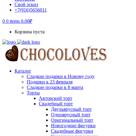
Свой эскиз
+7(916)5656011
0
0 items
0.00
₽
Корзина пуста
Каталог
Сладкие подарки к Новому году
Подарки к 23 февраля
Сладкие подарки к 8 марта
Торты
Авторский торт
Свадебный торт
Двухъярусный торт
Одноярусный торт
Оригинальный торт
Новогодние фигурки
Свадебные фигурки