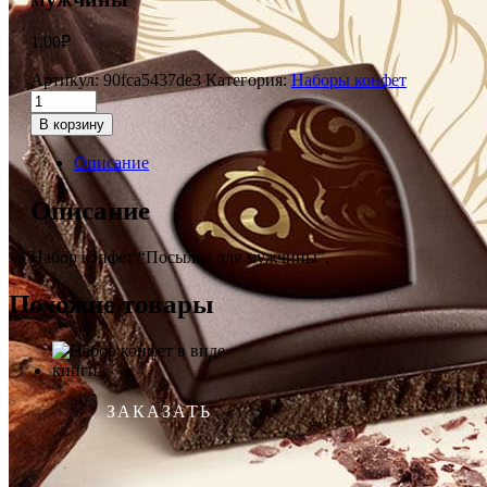
1.00
₽
Артикул:
90fca5437de3
Категория:
Наборы конфет
В корзину
Описание
Описание
Набор конфет “Посылка для мужчины”.
Похожие товары
ЗАКАЗАТЬ