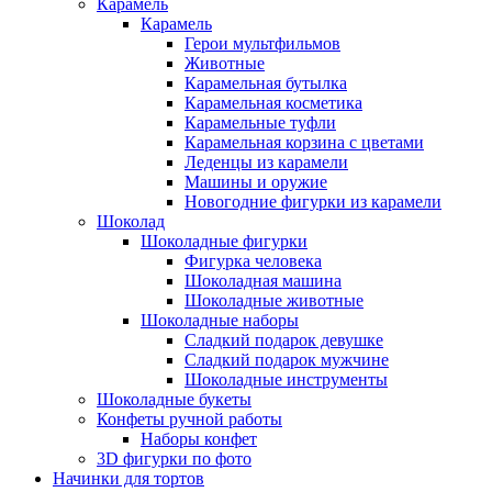
Карамель
Карамель
Герои мультфильмов
Животные
Карамельная бутылка
Карамельная косметика
Карамельные туфли
Карамельная корзина с цветами
Леденцы из карамели
Машины и оружие
Новогодние фигурки из карамели
Шоколад
Шоколадные фигурки
Фигурка человека
Шоколадная машина
Шоколадные животные
Шоколадные наборы
Сладкий подарок девушке
Сладкий подарок мужчине
Шоколадные инструменты
Шоколадные букеты
Конфеты ручной работы
Наборы конфет
3D фигурки по фото
Начинки для тортов