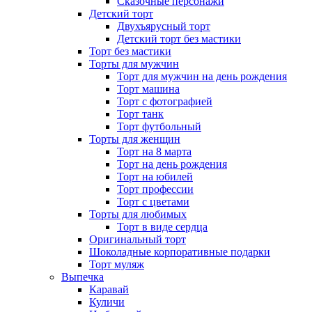
Сказочные персонажи
Детский торт
Двухъярусный торт
Детский торт без мастики
Торт без мастики
Торты для мужчин
Торт для мужчин на день рождения
Торт машина
Торт с фотографией
Торт танк
Торт футбольный
Торты для женщин
Торт на 8 марта
Торт на день рождения
Торт на юбилей
Торт профессии
Торт с цветами
Торты для любимых
Торт в виде сердца
Оригинальный торт
Шоколадные корпоративные подарки
Торт муляж
Выпечка
Каравай
Куличи