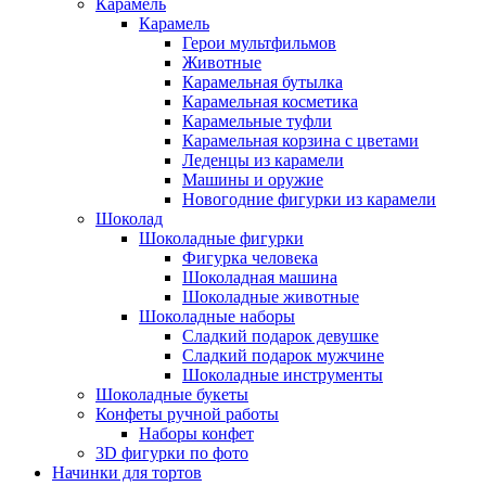
Карамель
Карамель
Герои мультфильмов
Животные
Карамельная бутылка
Карамельная косметика
Карамельные туфли
Карамельная корзина с цветами
Леденцы из карамели
Машины и оружие
Новогодние фигурки из карамели
Шоколад
Шоколадные фигурки
Фигурка человека
Шоколадная машина
Шоколадные животные
Шоколадные наборы
Сладкий подарок девушке
Сладкий подарок мужчине
Шоколадные инструменты
Шоколадные букеты
Конфеты ручной работы
Наборы конфет
3D фигурки по фото
Начинки для тортов