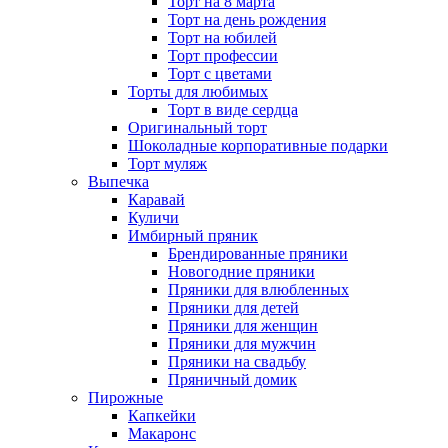
Торт на 8 марта
Торт на день рождения
Торт на юбилей
Торт профессии
Торт с цветами
Торты для любимых
Торт в виде сердца
Оригинальный торт
Шоколадные корпоративные подарки
Торт муляж
Выпечка
Каравай
Куличи
Имбирный пряник
Брендированные пряники
Новогодние пряники
Пряники для влюбленных
Пряники для детей
Пряники для женщин
Пряники для мужчин
Пряники на свадьбу
Пряничный домик
Пирожные
Капкейки
Макаронс