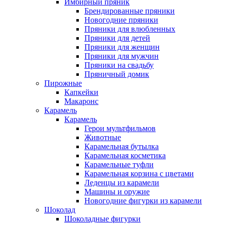
Имбирный пряник
Брендированные пряники
Новогодние пряники
Пряники для влюбленных
Пряники для детей
Пряники для женщин
Пряники для мужчин
Пряники на свадьбу
Пряничный домик
Пирожные
Капкейки
Макаронс
Карамель
Карамель
Герои мультфильмов
Животные
Карамельная бутылка
Карамельная косметика
Карамельные туфли
Карамельная корзина с цветами
Леденцы из карамели
Машины и оружие
Новогодние фигурки из карамели
Шоколад
Шоколадные фигурки