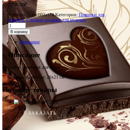
2,700.00
₽
Артикул:
11cec602a174
Категории:
Пряники для
мужчин
,
Сладкие подарки для мужчин
В корзину
Описание
Описание
Набор пряников для папы.
Коробка размером: 26х21 см
Похожие товары
ЗАКАЗАТЬ