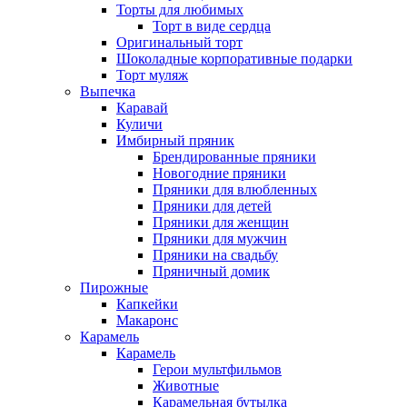
Торты для любимых
Торт в виде сердца
Оригинальный торт
Шоколадные корпоративные подарки
Торт муляж
Выпечка
Каравай
Куличи
Имбирный пряник
Брендированные пряники
Новогодние пряники
Пряники для влюбленных
Пряники для детей
Пряники для женщин
Пряники для мужчин
Пряники на свадьбу
Пряничный домик
Пирожные
Капкейки
Макаронс
Карамель
Карамель
Герои мультфильмов
Животные
Карамельная бутылка