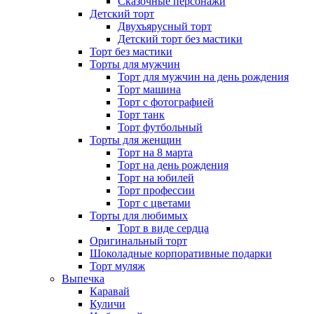
Сказочные персонажи
Детский торт
Двухъярусный торт
Детский торт без мастики
Торт без мастики
Торты для мужчин
Торт для мужчин на день рождения
Торт машина
Торт с фотографией
Торт танк
Торт футбольный
Торты для женщин
Торт на 8 марта
Торт на день рождения
Торт на юбилей
Торт профессии
Торт с цветами
Торты для любимых
Торт в виде сердца
Оригинальный торт
Шоколадные корпоративные подарки
Торт муляж
Выпечка
Каравай
Куличи