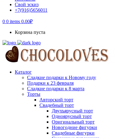
Свой эскиз
+7(916)5656011
0
0 items
0.00
₽
Корзина пуста
Каталог
Сладкие подарки к Новому году
Подарки к 23 февраля
Сладкие подарки к 8 марта
Торты
Авторский торт
Свадебный торт
Двухъярусный торт
Одноярусный торт
Оригинальный торт
Новогодние фигурки
Свадебные фигурки