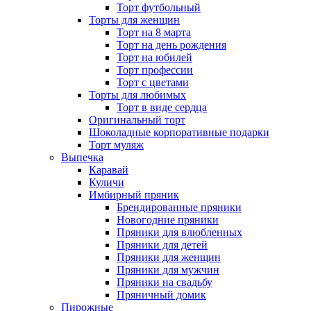
Торт футбольный
Торты для женщин
Торт на 8 марта
Торт на день рождения
Торт на юбилей
Торт профессии
Торт с цветами
Торты для любимых
Торт в виде сердца
Оригинальный торт
Шоколадные корпоративные подарки
Торт муляж
Выпечка
Каравай
Куличи
Имбирный пряник
Брендированные пряники
Новогодние пряники
Пряники для влюбленных
Пряники для детей
Пряники для женщин
Пряники для мужчин
Пряники на свадьбу
Пряничный домик
Пирожные