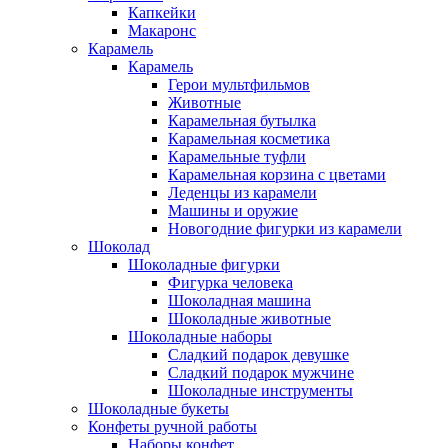
Капкейки
Макаронс
Карамель
Карамель
Герои мультфильмов
Животные
Карамельная бутылка
Карамельная косметика
Карамельные туфли
Карамельная корзина с цветами
Леденцы из карамели
Машины и оружие
Новогодние фигурки из карамели
Шоколад
Шоколадные фигурки
Фигурка человека
Шоколадная машина
Шоколадные животные
Шоколадные наборы
Сладкий подарок девушке
Сладкий подарок мужчине
Шоколадные инструменты
Шоколадные букеты
Конфеты ручной работы
Наборы конфет