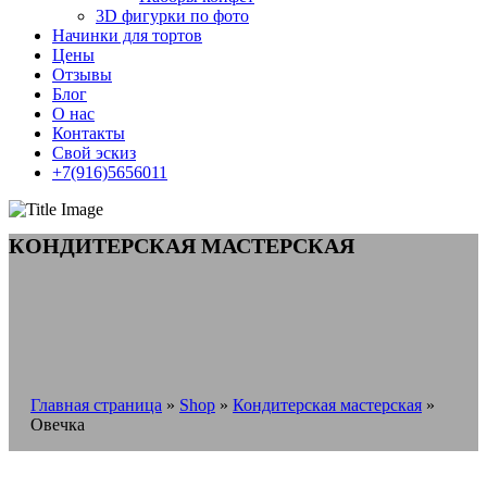
3D фигурки по фото
Начинки для тортов
Цены
Отзывы
Блог
О нас
Контакты
Свой эскиз
+7(916)5656011
КОНДИТЕРСКАЯ МАСТЕРСКАЯ
Главная страница
»
Shop
»
Кондитерская мастерская
»
Овечка