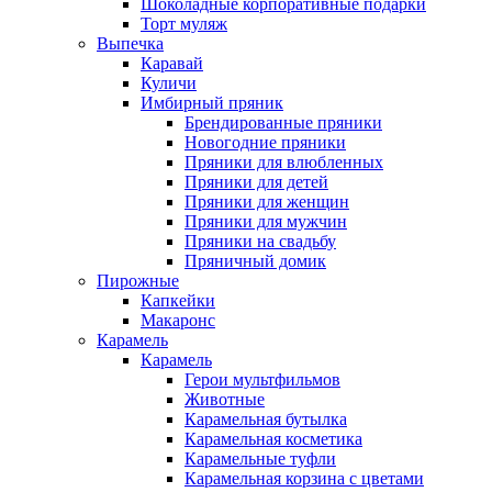
Шоколадные корпоративные подарки
Торт муляж
Выпечка
Каравай
Куличи
Имбирный пряник
Брендированные пряники
Новогодние пряники
Пряники для влюбленных
Пряники для детей
Пряники для женщин
Пряники для мужчин
Пряники на свадьбу
Пряничный домик
Пирожные
Капкейки
Макаронс
Карамель
Карамель
Герои мультфильмов
Животные
Карамельная бутылка
Карамельная косметика
Карамельные туфли
Карамельная корзина с цветами