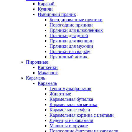
Каравай
Куличи
Имбирный пряник
Брендированные пряники
Новогодние пряники
Пряники для влюбленных
Пряники для детей
Пряники для женщин
Пряники для мужчин
Пряники на свадьбу
Пряничный домик
Пирожные
Капкейки
Макаронс
Карамель
Карамель
Герои мультфильмов
Животные
Карамельная бутылка
Карамельная косметика
Карамельные туфли
Карамельная корзина с цветами
Леденцы из карамели
Машины и оружие
Новогодние фигурки из карамели