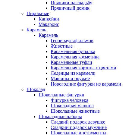
Пряники на свадьбу
Пряничный домик
Пирожные
Капкейки
Макаронс
Карамель
Карамель
Герои мультфильмов
Животные
Карамельная бутылка
Карамельная косметика
Карамельные туфли
Карамельная корзина с цветами
Леденцы из карамели
Машины и оружие
Новогодние фигурки из карамели
Шоколад
Шоколадные фигурки
Фигурка человека
Шоколадная машина
Шоколадные животные
Шоколадные наборы
Сладкий подарок девушке
Сладкий подарок мужчине
Шоколадные инструменты