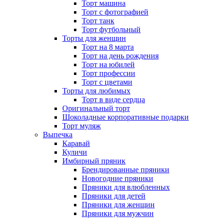
Торт машина
Торт с фотографией
Торт танк
Торт футбольный
Торты для женщин
Торт на 8 марта
Торт на день рождения
Торт на юбилей
Торт профессии
Торт с цветами
Торты для любимых
Торт в виде сердца
Оригинальный торт
Шоколадные корпоративные подарки
Торт муляж
Выпечка
Каравай
Куличи
Имбирный пряник
Брендированные пряники
Новогодние пряники
Пряники для влюбленных
Пряники для детей
Пряники для женщин
Пряники для мужчин