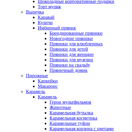
Шоколадные корпоративные подарки
Торт муляж
Выпечка
Каравай
Куличи
Имбирный пряник
Брендированные пряники
Новогодние пряники
Пряники для влюбленных
Пряники для детей
Пряники для женщин
Пряники для мужчин
Пряники на свадьбу
Пряничный домик
Пирожные
Капкейки
Макаронс
Карамель
Карамель
Герои мультфильмов
Животные
Карамельная бутылка
Карамельная косметика
Карамельные туфли
Карамельная корзина с цветами