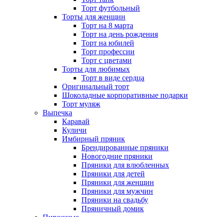
Торт футбольный
Торты для женщин
Торт на 8 марта
Торт на день рождения
Торт на юбилей
Торт профессии
Торт с цветами
Торты для любимых
Торт в виде сердца
Оригинальный торт
Шоколадные корпоративные подарки
Торт муляж
Выпечка
Каравай
Куличи
Имбирный пряник
Брендированные пряники
Новогодние пряники
Пряники для влюбленных
Пряники для детей
Пряники для женщин
Пряники для мужчин
Пряники на свадьбу
Пряничный домик