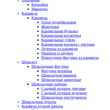
Пирожные
Капкейки
Макаронс
Карамель
Карамель
Герои мультфильмов
Животные
Карамельная бутылка
Карамельная косметика
Карамельные туфли
Карамельная корзина с цветами
Леденцы из карамели
Машины и оружие
Новогодние фигурки из карамели
Шоколад
Шоколадные фигурки
Фигурка человека
Шоколадная машина
Шоколадные животные
Шоколадные наборы
Сладкий подарок девушке
Сладкий подарок мужчине
Шоколадные инструменты
Шоколадные букеты
Конфеты ручной работы