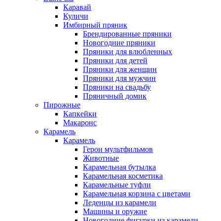
Каравай
Куличи
Имбирный пряник
Брендированные пряники
Новогодние пряники
Пряники для влюбленных
Пряники для детей
Пряники для женщин
Пряники для мужчин
Пряники на свадьбу
Пряничный домик
Пирожные
Капкейки
Макаронс
Карамель
Карамель
Герои мультфильмов
Животные
Карамельная бутылка
Карамельная косметика
Карамельные туфли
Карамельная корзина с цветами
Леденцы из карамели
Машины и оружие
Новогодние фигурки из карамели