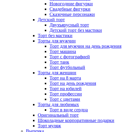
Новогодние фигурки
Свадебные фигурки
Сказочные персонажи
Детский торт
Двухъярусный торт
Детский торт без мастики
Торт без мастики
Торты для мужчин
Торт для мужчин на день рождения
Торт машина
Торт с фотографией
Торт танк
Торт футбольный
Торты для женщин
Торт на 8 марта
Торт на день рождения
Торт на юбилей
Торт профессии
Торт с цветами
Торты для любимых
Торт в виде сердца
Оригинальный торт
Шоколадные корпоративные подарки
Торт муляж
Выпечка