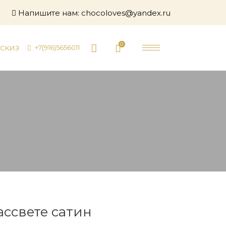
Напишите нам:
chocoloves@yandex.ru
0
+7(916)5656011
ЭСКИЗ
ассвете сатин