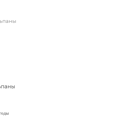
ьпаны
годы