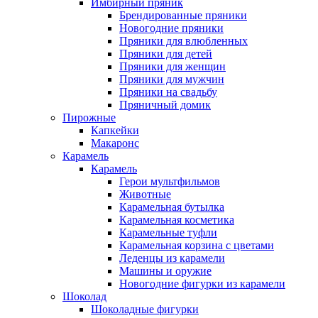
Имбирный пряник
Брендированные пряники
Новогодние пряники
Пряники для влюбленных
Пряники для детей
Пряники для женщин
Пряники для мужчин
Пряники на свадьбу
Пряничный домик
Пирожные
Капкейки
Макаронс
Карамель
Карамель
Герои мультфильмов
Животные
Карамельная бутылка
Карамельная косметика
Карамельные туфли
Карамельная корзина с цветами
Леденцы из карамели
Машины и оружие
Новогодние фигурки из карамели
Шоколад
Шоколадные фигурки