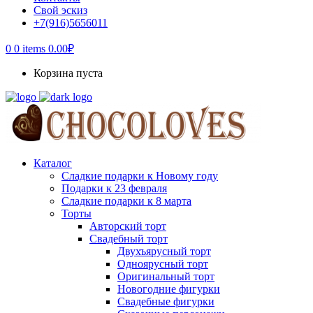
Свой эскиз
+7(916)5656011
0
0 items
0.00
₽
Корзина пуста
Каталог
Сладкие подарки к Новому году
Подарки к 23 февраля
Сладкие подарки к 8 марта
Торты
Авторский торт
Свадебный торт
Двухъярусный торт
Одноярусный торт
Оригинальный торт
Новогодние фигурки
Свадебные фигурки