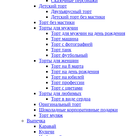
Сказочные персонажи
Детский торт
Двухъярусный торт
Детский торт без мастики
Торт без мастики
Торты для мужчин
Торт для мужчин на день рождения
Торт машина
Торт с фотографией
Торт танк
Торт футбольный
Торты для женщин
Торт на 8 марта
Торт на день рождения
Торт на юбилей
Торт профессии
Торт с цветами
Торты для любимых
Торт в виде сердца
Оригинальный торт
Шоколадные корпоративные подарки
Торт муляж
Выпечка
Каравай
Куличи