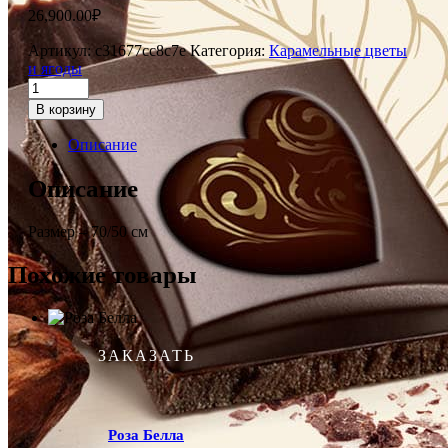
26,900.00
₽
Артикул:
c31677cc8c7e
Категория:
Карамельные цветы
и ягоды
В корзину
Описание
Описание
Размер – 70/50 см
Похожие товары
ЗАКАЗАТЬ
Роза Белла