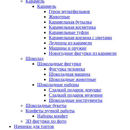
Карамель
Карамель
Герои мультфильмов
Животные
Карамельная бутылка
Карамельная косметика
Карамельные туфли
Карамельная корзина с цветами
Леденцы из карамели
Машины и оружие
Новогодние фигурки из карамели
Шоколад
Шоколадные фигурки
Фигурка человека
Шоколадная машина
Шоколадные животные
Шоколадные наборы
Сладкий подарок девушке
Сладкий подарок мужчине
Шоколадные инструменты
Шоколадные букеты
Конфеты ручной работы
Наборы конфет
3D фигурки по фото
Начинки для тортов