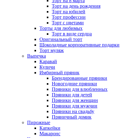
Торт на 8 марта
Торт на день рождения
Торт на юбилей
Торт профессии
Торт с цветами
Торты для любимых
Торт в виде сердца
Оригинальный торт
Шоколадные корпоративные подарки
Торт муляж
Выпечка
Каравай
Куличи
Имбирный пряник
Брендированные пряники
Новогодние пряники
Пряники для влюбленных
Пряники для детей
Пряники для женщин
Пряники для мужчин
Пряники на свадьбу
Пряничный домик
Пирожные
Капкейки
Макаронс