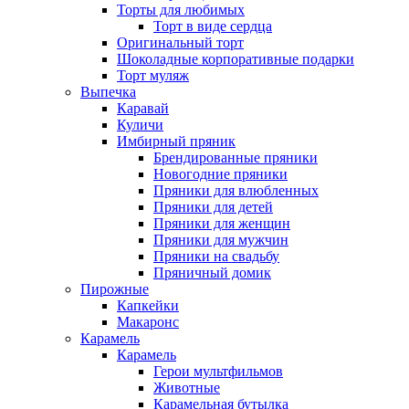
Торты для любимых
Торт в виде сердца
Оригинальный торт
Шоколадные корпоративные подарки
Торт муляж
Выпечка
Каравай
Куличи
Имбирный пряник
Брендированные пряники
Новогодние пряники
Пряники для влюбленных
Пряники для детей
Пряники для женщин
Пряники для мужчин
Пряники на свадьбу
Пряничный домик
Пирожные
Капкейки
Макаронс
Карамель
Карамель
Герои мультфильмов
Животные
Карамельная бутылка