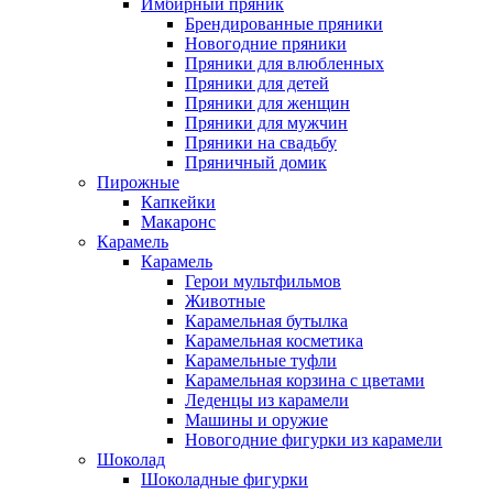
Имбирный пряник
Брендированные пряники
Новогодние пряники
Пряники для влюбленных
Пряники для детей
Пряники для женщин
Пряники для мужчин
Пряники на свадьбу
Пряничный домик
Пирожные
Капкейки
Макаронс
Карамель
Карамель
Герои мультфильмов
Животные
Карамельная бутылка
Карамельная косметика
Карамельные туфли
Карамельная корзина с цветами
Леденцы из карамели
Машины и оружие
Новогодние фигурки из карамели
Шоколад
Шоколадные фигурки