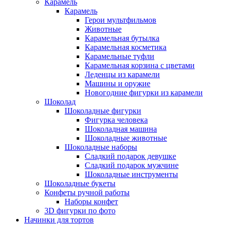
Карамель
Карамель
Герои мультфильмов
Животные
Карамельная бутылка
Карамельная косметика
Карамельные туфли
Карамельная корзина с цветами
Леденцы из карамели
Машины и оружие
Новогодние фигурки из карамели
Шоколад
Шоколадные фигурки
Фигурка человека
Шоколадная машина
Шоколадные животные
Шоколадные наборы
Сладкий подарок девушке
Сладкий подарок мужчине
Шоколадные инструменты
Шоколадные букеты
Конфеты ручной работы
Наборы конфет
3D фигурки по фото
Начинки для тортов