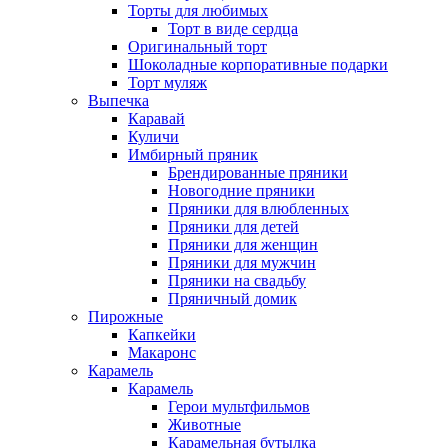
Торты для любимых
Торт в виде сердца
Оригинальный торт
Шоколадные корпоративные подарки
Торт муляж
Выпечка
Каравай
Куличи
Имбирный пряник
Брендированные пряники
Новогодние пряники
Пряники для влюбленных
Пряники для детей
Пряники для женщин
Пряники для мужчин
Пряники на свадьбу
Пряничный домик
Пирожные
Капкейки
Макаронс
Карамель
Карамель
Герои мультфильмов
Животные
Карамельная бутылка