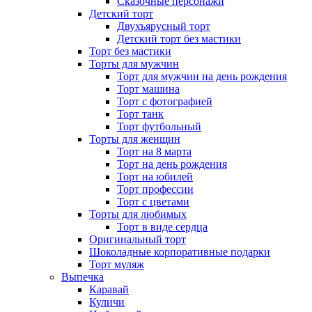
Сказочные персонажи
Детский торт
Двухъярусный торт
Детский торт без мастики
Торт без мастики
Торты для мужчин
Торт для мужчин на день рождения
Торт машина
Торт с фотографией
Торт танк
Торт футбольный
Торты для женщин
Торт на 8 марта
Торт на день рождения
Торт на юбилей
Торт профессии
Торт с цветами
Торты для любимых
Торт в виде сердца
Оригинальный торт
Шоколадные корпоративные подарки
Торт муляж
Выпечка
Каравай
Куличи