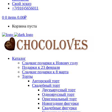
Свой эскиз
+7(916)5656011
0
0 items
0.00
₽
Корзина пуста
Каталог
Сладкие подарки к Новому году
Подарки к 23 февраля
Сладкие подарки к 8 марта
Торты
Авторский торт
Свадебный торт
Двухъярусный торт
Одноярусный торт
Оригинальный торт
Новогодние фигурки
Свадебные фигурки