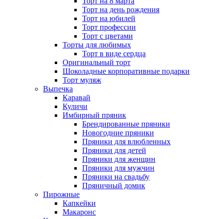
Торт на 8 марта
Торт на день рождения
Торт на юбилей
Торт профессии
Торт с цветами
Торты для любимых
Торт в виде сердца
Оригинальный торт
Шоколадные корпоративные подарки
Торт муляж
Выпечка
Каравай
Куличи
Имбирный пряник
Брендированные пряники
Новогодние пряники
Пряники для влюбленных
Пряники для детей
Пряники для женщин
Пряники для мужчин
Пряники на свадьбу
Пряничный домик
Пирожные
Капкейки
Макаронс