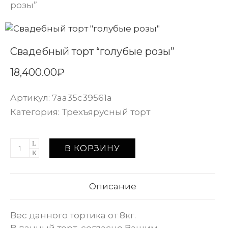
розы”
Свадебный торт “голубые розы”
18,400.00
₽
Артикул:
7aa35c39561a
Категория:
Трехъярусный торт
В КОРЗИНУ
Описание
Вес данного тортика от 8кг.