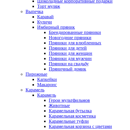
Шоколадные корпоративные подарки
Торт муляж
Выпечка
Каравай
Куличи
Имбирный пряник
Брендированные пряники
Новогодние пряники
Пряники для влюбленных
Пряники для детей
Пряники для женщин
Пряники для мужчин
Пряники на свадьбу
Пряничный домик
Пирожные
Капкейки
Макаронс
Карамель
Карамель
Герои мультфильмов
Животные
Карамельная бутылка
Карамельная косметика
Карамельные туфли
Карамельная корзина с цветами