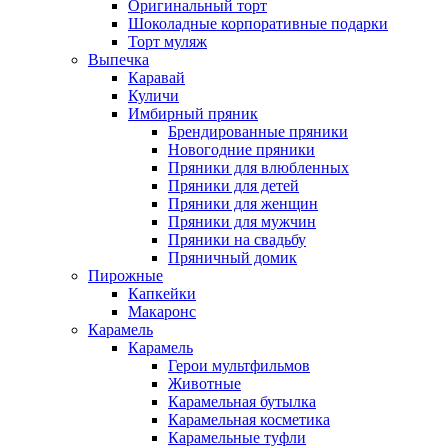
Оригинальный торт
Шоколадные корпоративные подарки
Торт муляж
Выпечка
Каравай
Куличи
Имбирный пряник
Брендированные пряники
Новогодние пряники
Пряники для влюбленных
Пряники для детей
Пряники для женщин
Пряники для мужчин
Пряники на свадьбу
Пряничный домик
Пирожные
Капкейки
Макаронс
Карамель
Карамель
Герои мультфильмов
Животные
Карамельная бутылка
Карамельная косметика
Карамельные туфли