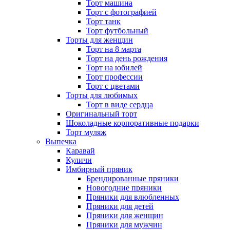
Торт машина
Торт с фотографией
Торт танк
Торт футбольный
Торты для женщин
Торт на 8 марта
Торт на день рождения
Торт на юбилей
Торт профессии
Торт с цветами
Торты для любимых
Торт в виде сердца
Оригинальный торт
Шоколадные корпоративные подарки
Торт муляж
Выпечка
Каравай
Куличи
Имбирный пряник
Брендированные пряники
Новогодние пряники
Пряники для влюбленных
Пряники для детей
Пряники для женщин
Пряники для мужчин