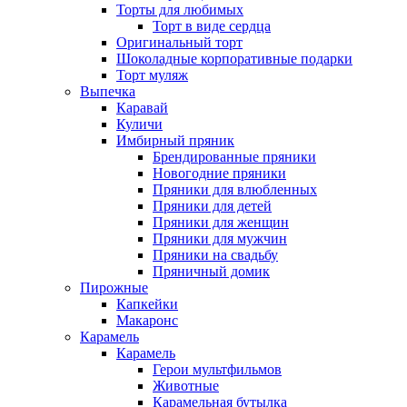
Торты для любимых
Торт в виде сердца
Оригинальный торт
Шоколадные корпоративные подарки
Торт муляж
Выпечка
Каравай
Куличи
Имбирный пряник
Брендированные пряники
Новогодние пряники
Пряники для влюбленных
Пряники для детей
Пряники для женщин
Пряники для мужчин
Пряники на свадьбу
Пряничный домик
Пирожные
Капкейки
Макаронс
Карамель
Карамель
Герои мультфильмов
Животные
Карамельная бутылка