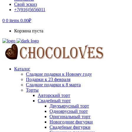
Свой эскиз
+7(916)5656011
0
0 items
0.00
₽
Корзина пуста
Каталог
Сладкие подарки к Новому году
Подарки к 23 февраля
Сладкие подарки к 8 марта
Торты
Авторский торт
Свадебный торт
Двухъярусный торт
Одноярусный торт
Оригинальный торт
Новогодние фигурки
Свадебные фигурки