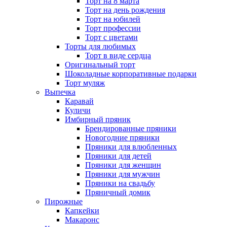
Торт на 8 марта
Торт на день рождения
Торт на юбилей
Торт профессии
Торт с цветами
Торты для любимых
Торт в виде сердца
Оригинальный торт
Шоколадные корпоративные подарки
Торт муляж
Выпечка
Каравай
Куличи
Имбирный пряник
Брендированные пряники
Новогодние пряники
Пряники для влюбленных
Пряники для детей
Пряники для женщин
Пряники для мужчин
Пряники на свадьбу
Пряничный домик
Пирожные
Капкейки
Макаронс