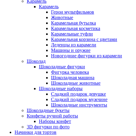
Карамель
Карамель
Герои мультфильмов
Животные
Карамельная бутылка
Карамельная косметика
Карамельные туфли
Карамельная корзина с цветами
Леденцы из карамели
Машины и оружие
Новогодние фигурки из карамели
Шоколад
Шоколадные фигурки
Фигурка человека
Шоколадная машина
Шоколадные животные
Шоколадные наборы
Сладкий подарок девушке
Сладкий подарок мужчине
Шоколадные инструменты
Шоколадные букеты
Конфеты ручной работы
Наборы конфет
3D фигурки по фото
Начинки для тортов