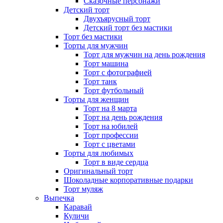
Сказочные персонажи
Детский торт
Двухъярусный торт
Детский торт без мастики
Торт без мастики
Торты для мужчин
Торт для мужчин на день рождения
Торт машина
Торт с фотографией
Торт танк
Торт футбольный
Торты для женщин
Торт на 8 марта
Торт на день рождения
Торт на юбилей
Торт профессии
Торт с цветами
Торты для любимых
Торт в виде сердца
Оригинальный торт
Шоколадные корпоративные подарки
Торт муляж
Выпечка
Каравай
Куличи