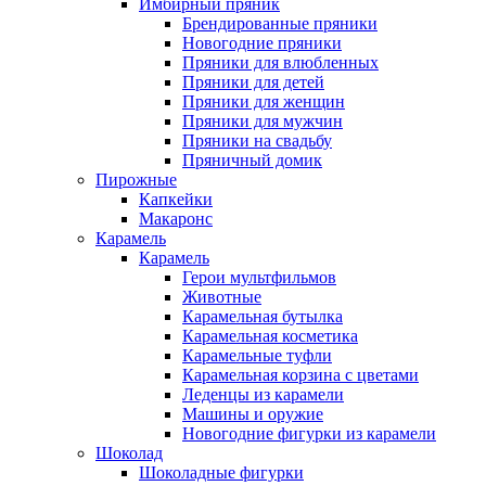
Имбирный пряник
Брендированные пряники
Новогодние пряники
Пряники для влюбленных
Пряники для детей
Пряники для женщин
Пряники для мужчин
Пряники на свадьбу
Пряничный домик
Пирожные
Капкейки
Макаронс
Карамель
Карамель
Герои мультфильмов
Животные
Карамельная бутылка
Карамельная косметика
Карамельные туфли
Карамельная корзина с цветами
Леденцы из карамели
Машины и оружие
Новогодние фигурки из карамели
Шоколад
Шоколадные фигурки