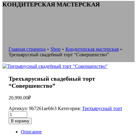
КОНДИТЕРСКАЯ МАСТЕРСКАЯ
Главная страница
»
Shop
»
Кондитерская мастерская
»
Трехъярусный свадебный торт “Совершенство”
Трехъярусный свадебный торт
“Совершенство”
20,990.00
₽
Артикул:
9b7261ae6fe3
Категория:
Трехъярусный торт
В корзину
Описание