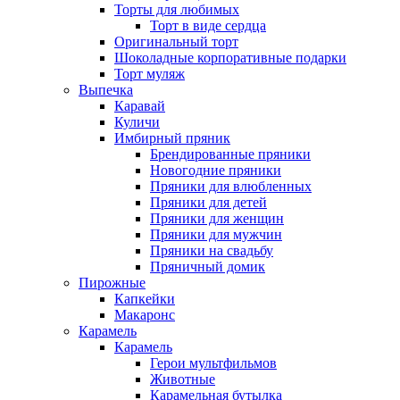
Торты для любимых
Торт в виде сердца
Оригинальный торт
Шоколадные корпоративные подарки
Торт муляж
Выпечка
Каравай
Куличи
Имбирный пряник
Брендированные пряники
Новогодние пряники
Пряники для влюбленных
Пряники для детей
Пряники для женщин
Пряники для мужчин
Пряники на свадьбу
Пряничный домик
Пирожные
Капкейки
Макаронс
Карамель
Карамель
Герои мультфильмов
Животные
Карамельная бутылка