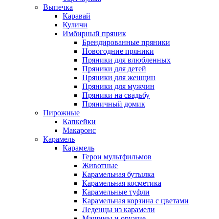
Выпечка
Каравай
Куличи
Имбирный пряник
Брендированные пряники
Новогодние пряники
Пряники для влюбленных
Пряники для детей
Пряники для женщин
Пряники для мужчин
Пряники на свадьбу
Пряничный домик
Пирожные
Капкейки
Макаронс
Карамель
Карамель
Герои мультфильмов
Животные
Карамельная бутылка
Карамельная косметика
Карамельные туфли
Карамельная корзина с цветами
Леденцы из карамели
Машины и оружие