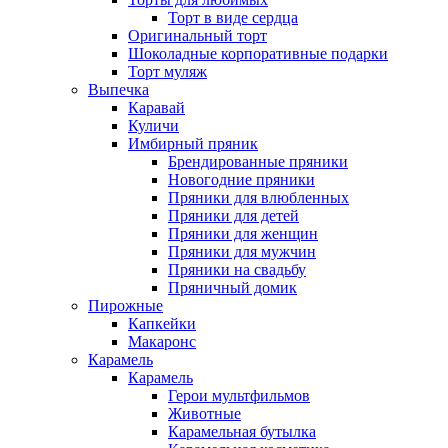
Торт в виде сердца
Оригинальный торт
Шоколадные корпоративные подарки
Торт муляж
Выпечка
Каравай
Куличи
Имбирный пряник
Брендированные пряники
Новогодние пряники
Пряники для влюбленных
Пряники для детей
Пряники для женщин
Пряники для мужчин
Пряники на свадьбу
Пряничный домик
Пирожные
Капкейки
Макаронс
Карамель
Карамель
Герои мультфильмов
Животные
Карамельная бутылка