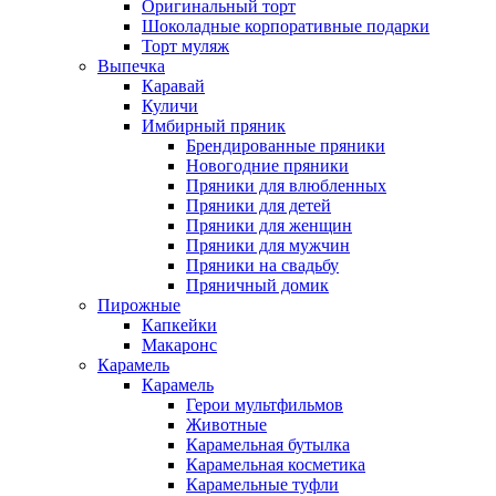
Оригинальный торт
Шоколадные корпоративные подарки
Торт муляж
Выпечка
Каравай
Куличи
Имбирный пряник
Брендированные пряники
Новогодние пряники
Пряники для влюбленных
Пряники для детей
Пряники для женщин
Пряники для мужчин
Пряники на свадьбу
Пряничный домик
Пирожные
Капкейки
Макаронс
Карамель
Карамель
Герои мультфильмов
Животные
Карамельная бутылка
Карамельная косметика
Карамельные туфли