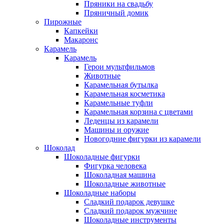
Пряники на свадьбу
Пряничный домик
Пирожные
Капкейки
Макаронс
Карамель
Карамель
Герои мультфильмов
Животные
Карамельная бутылка
Карамельная косметика
Карамельные туфли
Карамельная корзина с цветами
Леденцы из карамели
Машины и оружие
Новогодние фигурки из карамели
Шоколад
Шоколадные фигурки
Фигурка человека
Шоколадная машина
Шоколадные животные
Шоколадные наборы
Сладкий подарок девушке
Сладкий подарок мужчине
Шоколадные инструменты