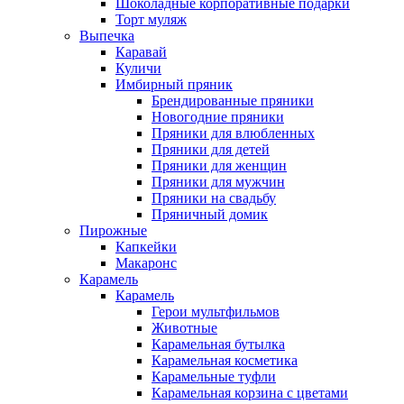
Шоколадные корпоративные подарки
Торт муляж
Выпечка
Каравай
Куличи
Имбирный пряник
Брендированные пряники
Новогодние пряники
Пряники для влюбленных
Пряники для детей
Пряники для женщин
Пряники для мужчин
Пряники на свадьбу
Пряничный домик
Пирожные
Капкейки
Макаронс
Карамель
Карамель
Герои мультфильмов
Животные
Карамельная бутылка
Карамельная косметика
Карамельные туфли
Карамельная корзина с цветами