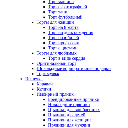
Торт машина
Торт с фотографией
Торт танк
Торт футбольный
Торты для женщин
Торт на 8 марта
Торт на день рождения
Торт на юбилей
Торт профессии
Торт с цветами
Торты для любимых
Торт в виде сердца
Оригинальный торт
Шоколадные корпоративные подарки
Торт муляж
Выпечка
Каравай
Куличи
Имбирный пряник
Брендированные пряники
Новогодние пряники
Пряники для влюбленных
Пряники для детей
Пряники для женщин
Пряники для мужчин