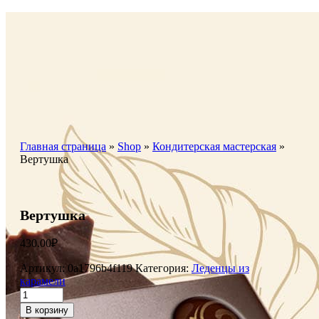
Главная страница
»
Shop
»
Кондитерская мастерская
»
Вертушка
Вертушка
430.00
₽
Артикул:
0a1796b4f119
Категория:
Леденцы из
карамели
В корзину