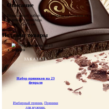
Описание
Шоколадный набор на 23 февраля изготовлен из
молочного шоколада.
Размер: 15х15 см
Похожие товары
ЗАКАЗАТЬ
Набор пряников на 23
февраля
,
Имбирный пряник
Пряники
,
для мужчин