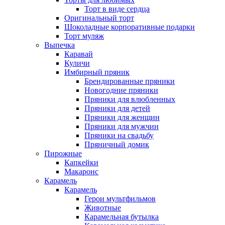
Торт в виде сердца
Оригинальный торт
Шоколадные корпоративные подарки
Торт муляж
Выпечка
Каравай
Куличи
Имбирный пряник
Брендированные пряники
Новогодние пряники
Пряники для влюбленных
Пряники для детей
Пряники для женщин
Пряники для мужчин
Пряники на свадьбу
Пряничный домик
Пирожные
Капкейки
Макаронс
Карамель
Карамель
Герои мультфильмов
Животные
Карамельная бутылка