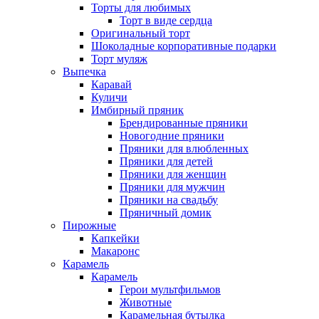
Торты для любимых
Торт в виде сердца
Оригинальный торт
Шоколадные корпоративные подарки
Торт муляж
Выпечка
Каравай
Куличи
Имбирный пряник
Брендированные пряники
Новогодние пряники
Пряники для влюбленных
Пряники для детей
Пряники для женщин
Пряники для мужчин
Пряники на свадьбу
Пряничный домик
Пирожные
Капкейки
Макаронс
Карамель
Карамель
Герои мультфильмов
Животные
Карамельная бутылка