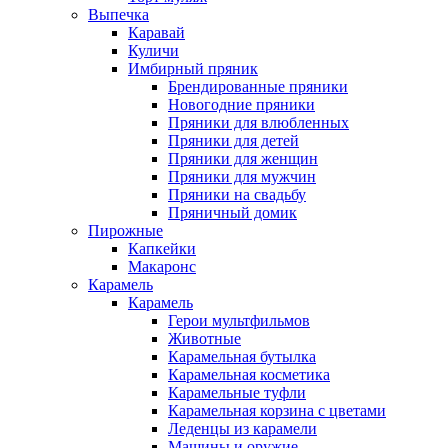
Выпечка
Каравай
Куличи
Имбирный пряник
Брендированные пряники
Новогодние пряники
Пряники для влюбленных
Пряники для детей
Пряники для женщин
Пряники для мужчин
Пряники на свадьбу
Пряничный домик
Пирожные
Капкейки
Макаронс
Карамель
Карамель
Герои мультфильмов
Животные
Карамельная бутылка
Карамельная косметика
Карамельные туфли
Карамельная корзина с цветами
Леденцы из карамели
Машины и оружие