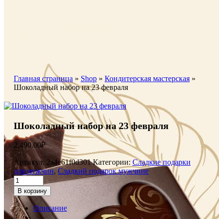
Главная страница
»
Shop
»
Кондитерская мастерская
»
Шоколадный набор на 23 февраля
Шоколадный набор на 23 февраля
2,490.00
₽
Артикул:
2a4e61f0d301
Категории:
Сладкие подарки
для мужчин
,
Сладкий подарок мужчине
В корзину
Описание